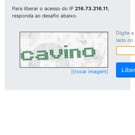
Para liberar o acesso
do IP
216.73.216.11
,
responda ao desafio abaixo.
Digite 
lado no
[trocar imagem]