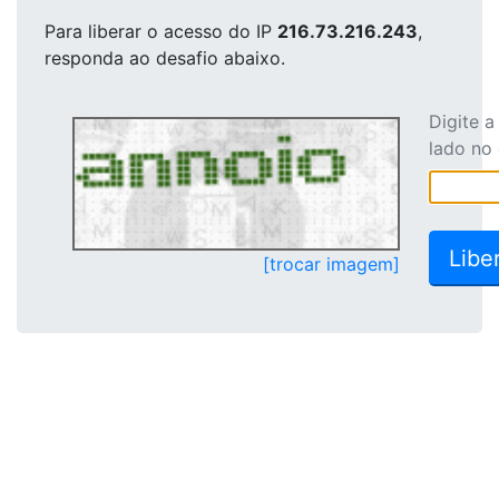
Para liberar o acesso
do IP
216.73.216.243
,
responda ao desafio abaixo.
Digite 
lado no
[trocar imagem]