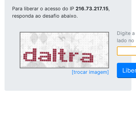
Para liberar o acesso
do IP
216.73.217.15
,
responda ao desafio abaixo.
Digite 
lado no
[trocar imagem]