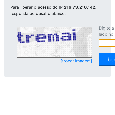
Para liberar o acesso
do IP
216.73.216.142
,
responda ao desafio abaixo.
Digite 
lado no
[trocar imagem]