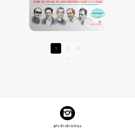
1
2
3
>
@edvalentina